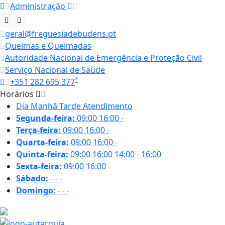
Administração
geral@freguesiadebudens.pt
Queimas e Queimadas
Autoridade Nacional de Emergência e Proteção Civil
Serviço Nacional de Saúde
*
+351 282 695 377
Horários
Dia
Manhã
Tarde
Atendimento
Segunda-feira:
09:00
16:00
-
Terça-feira:
09:00
16:00
-
Quarta-feira:
09:00
16:00
-
Quinta-feira:
09:00
16:00
14:00 - 16:00
Sexta-feira:
09:00
16:00
-
Sábado:
-
-
-
Domingo:
-
-
-
18.6 ºC