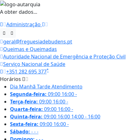
A obter dados...
Administração
geral@freguesiadebudens.pt
Queimas e Queimadas
Autoridade Nacional de Emergência e Proteção Civil
Serviço Nacional de Saúde
*
+351 282 695 377
Horários
Dia
Manhã
Tarde
Atendimento
Segunda-feira:
09:00
16:00
-
Terça-feira:
09:00
16:00
-
Quarta-feira:
09:00
16:00
-
Quinta-feira:
09:00
16:00
14:00 - 16:00
Sexta-feira:
09:00
16:00
-
Sábado:
-
-
-
Domingo:
-
-
-