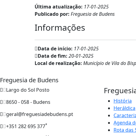
Última atualização:
17-01-2025
Publicado por:
Freguesia de Budens
Informações
Data de início:
17-01-2025
Data de fim:
20-01-2025
Local de realização:
Município de Vila do Bis
Freguesia de Budens
Freguesi
Largo do Sol Posto
História
8650 - 058 - Budens
Heráldica
geral@freguesiadebudens.pt
Caracteri
Agenda d
*
+351 282 695 377
Rota das 