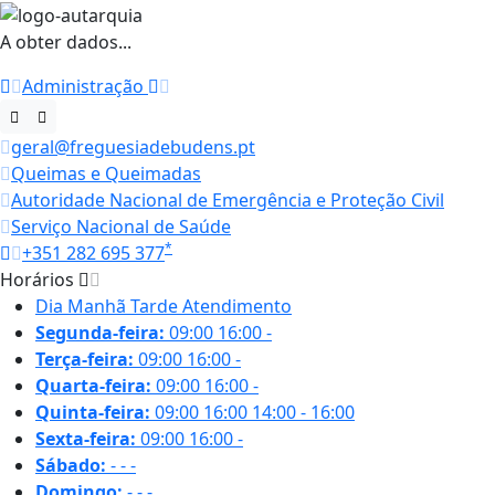
A obter dados...
Administração
geral@freguesiadebudens.pt
Queimas e Queimadas
Autoridade Nacional de Emergência e Proteção Civil
Serviço Nacional de Saúde
*
+351 282 695 377
Horários
Dia
Manhã
Tarde
Atendimento
Segunda-feira:
09:00
16:00
-
Terça-feira:
09:00
16:00
-
Quarta-feira:
09:00
16:00
-
Quinta-feira:
09:00
16:00
14:00 - 16:00
Sexta-feira:
09:00
16:00
-
Sábado:
-
-
-
Domingo:
-
-
-