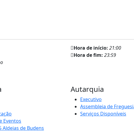
Hora de início:
21:00
Hora de fim:
23:59
po
a
Autarquia
Executivo
Assembleia de Freguesi
zação
Serviços Disponíveis
e Eventos
5 Aldeias de Budens