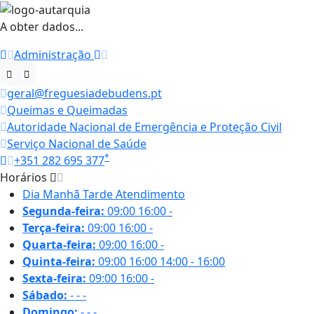
A obter dados...
Administração
geral@freguesiadebudens.pt
Queimas e Queimadas
Autoridade Nacional de Emergência e Proteção Civil
Serviço Nacional de Saúde
*
+351 282 695 377
Horários
Dia
Manhã
Tarde
Atendimento
Segunda-feira:
09:00
16:00
-
Terça-feira:
09:00
16:00
-
Quarta-feira:
09:00
16:00
-
Quinta-feira:
09:00
16:00
14:00 - 16:00
Sexta-feira:
09:00
16:00
-
Sábado:
-
-
-
Domingo:
-
-
-