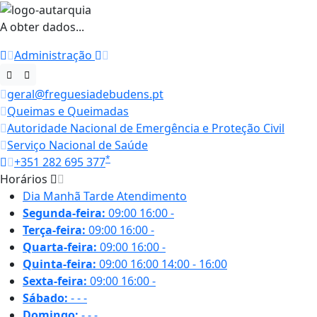
A obter dados...
Administração
geral@freguesiadebudens.pt
Queimas e Queimadas
Autoridade Nacional de Emergência e Proteção Civil
Serviço Nacional de Saúde
*
+351 282 695 377
Horários
Dia
Manhã
Tarde
Atendimento
Segunda-feira:
09:00
16:00
-
Terça-feira:
09:00
16:00
-
Quarta-feira:
09:00
16:00
-
Quinta-feira:
09:00
16:00
14:00 - 16:00
Sexta-feira:
09:00
16:00
-
Sábado:
-
-
-
Domingo:
-
-
-