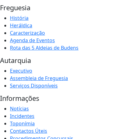
Freguesia
História
Heráldica
Caracterização
Agenda de Eventos
Rota das 5 Aldeias de Budens
Autarquia
Executivo
Assembleia de Freguesia
Serviços Disponíveis
Informações
Notícias
Incidentes
Toponímia
Contactos Úteis
Procedimentos Concursais