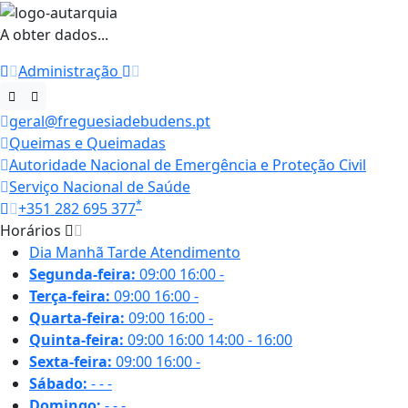
A obter dados...
Administração
geral@freguesiadebudens.pt
Queimas e Queimadas
Autoridade Nacional de Emergência e Proteção Civil
Serviço Nacional de Saúde
*
+351 282 695 377
Horários
Dia
Manhã
Tarde
Atendimento
Segunda-feira:
09:00
16:00
-
Terça-feira:
09:00
16:00
-
Quarta-feira:
09:00
16:00
-
Quinta-feira:
09:00
16:00
14:00 - 16:00
Sexta-feira:
09:00
16:00
-
Sábado:
-
-
-
Domingo:
-
-
-