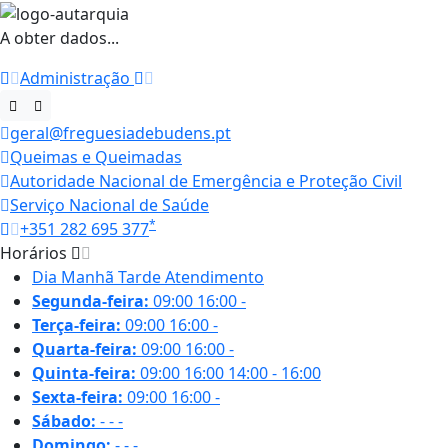
A obter dados...
Administração
geral@freguesiadebudens.pt
Queimas e Queimadas
Autoridade Nacional de Emergência e Proteção Civil
Serviço Nacional de Saúde
*
+351 282 695 377
Horários
Dia
Manhã
Tarde
Atendimento
Segunda-feira:
09:00
16:00
-
Terça-feira:
09:00
16:00
-
Quarta-feira:
09:00
16:00
-
Quinta-feira:
09:00
16:00
14:00 - 16:00
Sexta-feira:
09:00
16:00
-
Sábado:
-
-
-
Domingo:
-
-
-