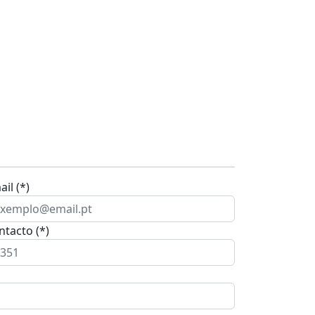
il (*)
ntacto (*)