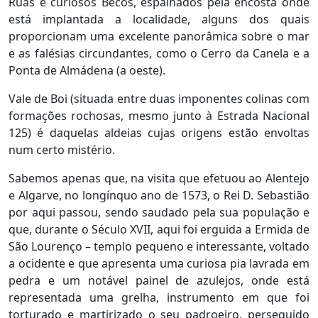
Ruas e curiosos Becos, espalhados pela encosta onde
está implantada a localidade, alguns dos quais
proporcionam uma excelente panorâmica sobre o mar
e as falésias circundantes, como o Cerro da Canela e a
Ponta de Almádena (a oeste).
Vale de Boi (situada entre duas imponentes colinas com
formações rochosas, mesmo junto à Estrada Nacional
125) é daquelas aldeias cujas origens estão envoltas
num certo mistério.
Sabemos apenas que, na visita que efetuou ao Alentejo
e Algarve, no longínquo ano de 1573, o Rei D. Sebastião
por aqui passou, sendo saudado pela sua população e
que, durante o Século XVII, aqui foi erguida a Ermida de
São Lourenço – templo pequeno e interessante, voltado
a ocidente e que apresenta uma curiosa pia lavrada em
pedra e um notável painel de azulejos, onde está
representada uma grelha, instrumento em que foi
torturado e martirizado o seu padroeiro, perseguido