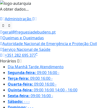
A obter dados...
Administração
geral@freguesiadebudens.pt
Queimas e Queimadas
Autoridade Nacional de Emergência e Proteção Civil
Serviço Nacional de Saúde
*
+351 282 695 377
Horários
Dia
Manhã
Tarde
Atendimento
Segunda-feira:
09:00
16:00
-
Terça-feira:
09:00
16:00
-
Quarta-feira:
09:00
16:00
-
Quinta-feira:
09:00
16:00
14:00 - 16:00
Sexta-feira:
09:00
16:00
-
Sábado:
-
-
-
Domingo:
-
-
-