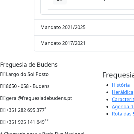
Mandato 2021/2025
Mandato 2017/2021
Freguesia de Budens
Freguesi
Largo do Sol Posto
História
8650 - 058 - Budens
Heráldica
geral@freguesiadebudens.pt
Caracteri
Agenda d
*
+351 282 695 377
Rota das 
**
+351 925 141 649
* Chamada para a Rede Fixa Nacional