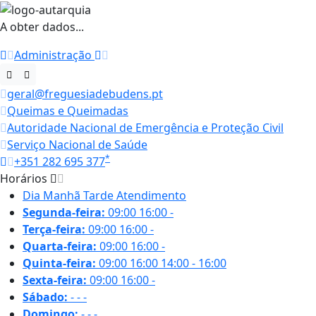
A obter dados...
Administração
geral@freguesiadebudens.pt
Queimas e Queimadas
Autoridade Nacional de Emergência e Proteção Civil
Serviço Nacional de Saúde
*
+351 282 695 377
Horários
Dia
Manhã
Tarde
Atendimento
Segunda-feira:
09:00
16:00
-
Terça-feira:
09:00
16:00
-
Quarta-feira:
09:00
16:00
-
Quinta-feira:
09:00
16:00
14:00 - 16:00
Sexta-feira:
09:00
16:00
-
Sábado:
-
-
-
Domingo:
-
-
-