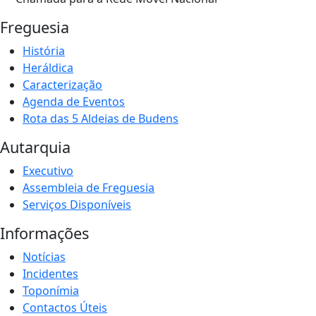
Freguesia
História
Heráldica
Caracterização
Agenda de Eventos
Rota das 5 Aldeias de Budens
Autarquia
Executivo
Assembleia de Freguesia
Serviços Disponíveis
Informações
Notícias
Incidentes
Toponímia
Contactos Úteis