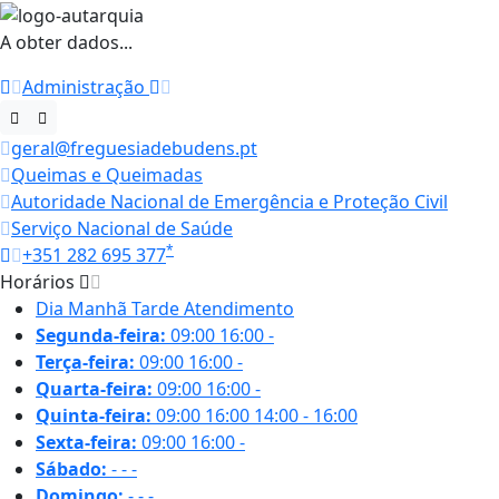
A obter dados...
Administração
geral@freguesiadebudens.pt
Queimas e Queimadas
Autoridade Nacional de Emergência e Proteção Civil
Serviço Nacional de Saúde
*
+351 282 695 377
Horários
Dia
Manhã
Tarde
Atendimento
Segunda-feira:
09:00
16:00
-
Terça-feira:
09:00
16:00
-
Quarta-feira:
09:00
16:00
-
Quinta-feira:
09:00
16:00
14:00 - 16:00
Sexta-feira:
09:00
16:00
-
Sábado:
-
-
-
Domingo:
-
-
-