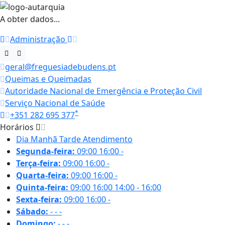
A obter dados...
Administração
geral@freguesiadebudens.pt
Queimas e Queimadas
Autoridade Nacional de Emergência e Proteção Civil
Serviço Nacional de Saúde
*
+351 282 695 377
Horários
Dia
Manhã
Tarde
Atendimento
Segunda-feira:
09:00
16:00
-
Terça-feira:
09:00
16:00
-
Quarta-feira:
09:00
16:00
-
Quinta-feira:
09:00
16:00
14:00 - 16:00
Sexta-feira:
09:00
16:00
-
Sábado:
-
-
-
Domingo:
-
-
-