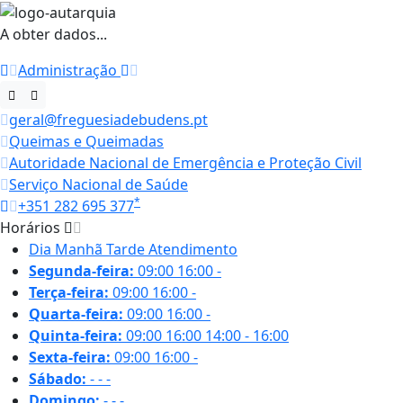
A obter dados...
Administração
geral@freguesiadebudens.pt
Queimas e Queimadas
Autoridade Nacional de Emergência e Proteção Civil
Serviço Nacional de Saúde
*
+351 282 695 377
Horários
Dia
Manhã
Tarde
Atendimento
Segunda-feira:
09:00
16:00
-
Terça-feira:
09:00
16:00
-
Quarta-feira:
09:00
16:00
-
Quinta-feira:
09:00
16:00
14:00 - 16:00
Sexta-feira:
09:00
16:00
-
Sábado:
-
-
-
Domingo:
-
-
-