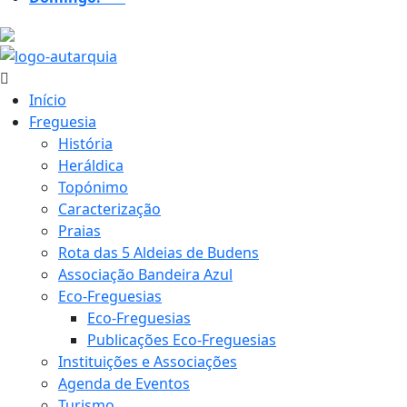
20.4 ºC
Início
Freguesia
História
Heráldica
Topónimo
Caracterização
Praias
Rota das 5 Aldeias de Budens
Associação Bandeira Azul
Eco-Freguesias
Eco-Freguesias
Publicações Eco-Freguesias
Instituições e Associações
Agenda de Eventos
Turismo