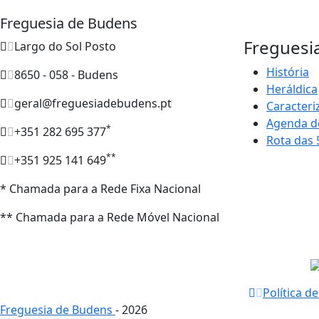
Freguesia de Budens
Freguesi
Largo do Sol Posto
História
8650 - 058 - Budens
Heráldica
geral@freguesiadebudens.pt
Caracteri
Agenda d
*
+351 282 695 377
Rota das 
**
+351 925 141 649
* Chamada para a Rede Fixa Nacional
** Chamada para a Rede Móvel Nacional
Política d
Freguesia de Budens
- 2026