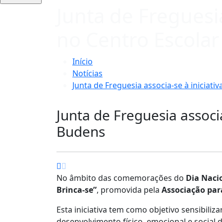
Junta de Freguesia
no Centro Escola
Início
Notícias
Junta de Freguesia associa-se à iniciati
Junta de Freguesia associa
Budens
No âmbito das comemorações do
Dia Naci
Brinca-se”
, promovida pela
Associação par
Esta iniciativa tem como objetivo sensibiliza
desenvolvimento físico, emocional e social d