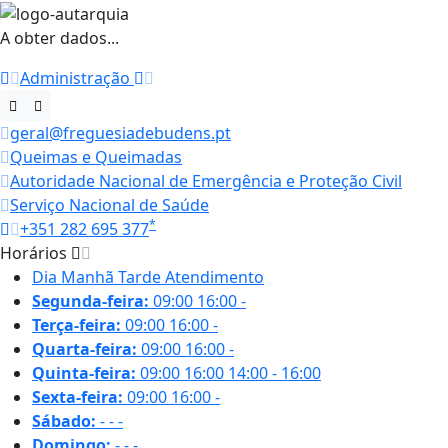
A obter dados...
Administração
geral@freguesiadebudens.pt
Queimas e Queimadas
Autoridade Nacional de Emergência e Proteção Civil
Serviço Nacional de Saúde
*
+351 282 695 377
Horários
Dia
Manhã
Tarde
Atendimento
Segunda-feira:
09:00
16:00
-
Terça-feira:
09:00
16:00
-
Quarta-feira:
09:00
16:00
-
Quinta-feira:
09:00
16:00
14:00 - 16:00
Sexta-feira:
09:00
16:00
-
Sábado:
-
-
-
Domingo:
-
-
-