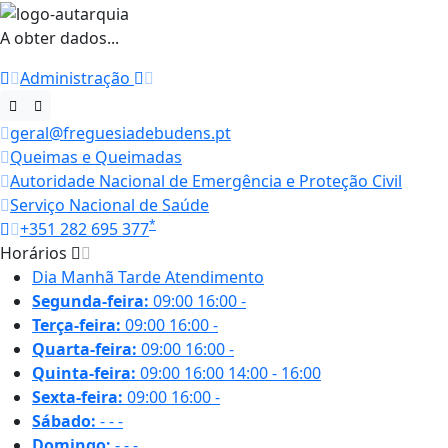
A obter dados...
Administração
geral@freguesiadebudens.pt
Queimas e Queimadas
Autoridade Nacional de Emergência e Proteção Civil
Serviço Nacional de Saúde
*
+351 282 695 377
Horários
Dia
Manhã
Tarde
Atendimento
Segunda-feira:
09:00
16:00
-
Terça-feira:
09:00
16:00
-
Quarta-feira:
09:00
16:00
-
Quinta-feira:
09:00
16:00
14:00 - 16:00
Sexta-feira:
09:00
16:00
-
Sábado:
-
-
-
Domingo:
-
-
-