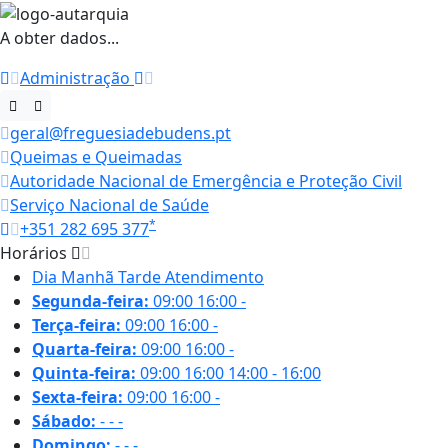
A obter dados...
Administração
geral@freguesiadebudens.pt
Queimas e Queimadas
Autoridade Nacional de Emergência e Proteção Civil
Serviço Nacional de Saúde
*
+351 282 695 377
Horários
Dia
Manhã
Tarde
Atendimento
Segunda-feira:
09:00
16:00
-
Terça-feira:
09:00
16:00
-
Quarta-feira:
09:00
16:00
-
Quinta-feira:
09:00
16:00
14:00 - 16:00
Sexta-feira:
09:00
16:00
-
Sábado:
-
-
-
Domingo:
-
-
-