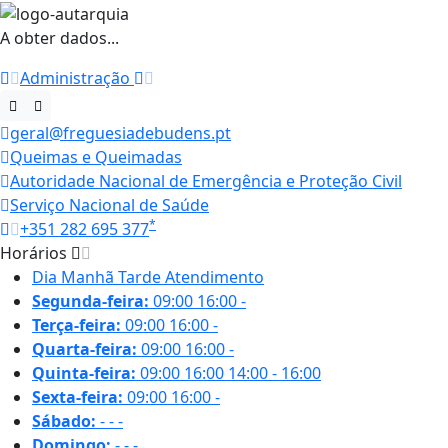
A obter dados...
Administração
geral@freguesiadebudens.pt
Queimas e Queimadas
Autoridade Nacional de Emergência e Proteção Civil
Serviço Nacional de Saúde
*
+351 282 695 377
Horários
Dia
Manhã
Tarde
Atendimento
Segunda-feira:
09:00
16:00
-
Terça-feira:
09:00
16:00
-
Quarta-feira:
09:00
16:00
-
Quinta-feira:
09:00
16:00
14:00 - 16:00
Sexta-feira:
09:00
16:00
-
Sábado:
-
-
-
Domingo:
-
-
-