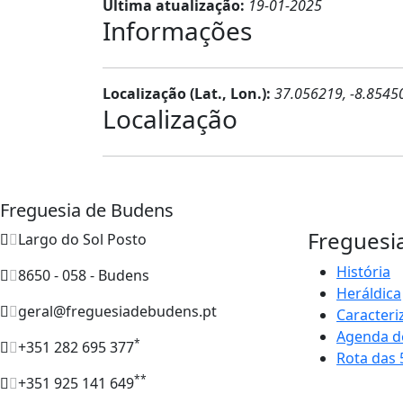
Última atualização:
19-01-2025
Informações
Localização (Lat., Lon.):
37.056219, -8.8545
Localização
Freguesia de Budens
Freguesi
Largo do Sol Posto
História
8650 - 058 - Budens
Heráldica
geral@freguesiadebudens.pt
Caracteri
Agenda d
*
+351 282 695 377
Rota das 
**
+351 925 141 649