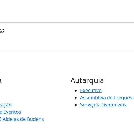
06
a
Autarquia
Executivo
Assembleia de Freguesi
zação
Serviços Disponíveis
e Eventos
5 Aldeias de Budens