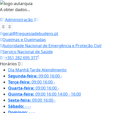
A obter dados...
Administração
geral@freguesiadebudens.pt
Queimas e Queimadas
Autoridade Nacional de Emergência e Proteção Civil
Serviço Nacional de Saúde
*
+351 282 695 377
Horários
Dia
Manhã
Tarde
Atendimento
Segunda-feira:
09:00
16:00
-
Terça-feira:
09:00
16:00
-
Quarta-feira:
09:00
16:00
-
Quinta-feira:
09:00
16:00
14:00 - 16:00
Sexta-feira:
09:00
16:00
-
Sábado:
-
-
-
Domingo:
-
-
-