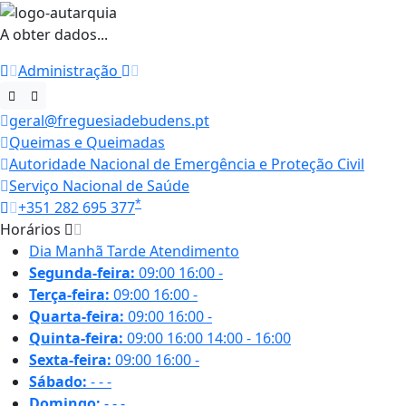
A obter dados...
Administração
geral@freguesiadebudens.pt
Queimas e Queimadas
Autoridade Nacional de Emergência e Proteção Civil
Serviço Nacional de Saúde
*
+351 282 695 377
Horários
Dia
Manhã
Tarde
Atendimento
Segunda-feira:
09:00
16:00
-
Terça-feira:
09:00
16:00
-
Quarta-feira:
09:00
16:00
-
Quinta-feira:
09:00
16:00
14:00 - 16:00
Sexta-feira:
09:00
16:00
-
Sábado:
-
-
-
Domingo:
-
-
-