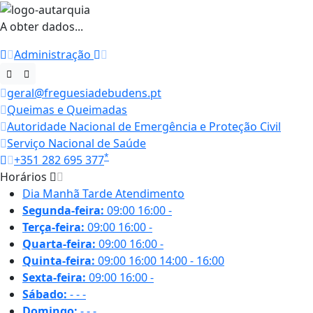
A obter dados...
Administração
geral@freguesiadebudens.pt
Queimas e Queimadas
Autoridade Nacional de Emergência e Proteção Civil
Serviço Nacional de Saúde
*
+351 282 695 377
Horários
Dia
Manhã
Tarde
Atendimento
Segunda-feira:
09:00
16:00
-
Terça-feira:
09:00
16:00
-
Quarta-feira:
09:00
16:00
-
Quinta-feira:
09:00
16:00
14:00 - 16:00
Sexta-feira:
09:00
16:00
-
Sábado:
-
-
-
Domingo:
-
-
-