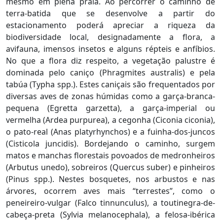
mesmo em plena praia. Ao percorrer o caminho de
terra-batida que se desenvolve a partir do
estacionamento poderá apreciar a riqueza da
biodiversidade local, designadamente a flora, a
avifauna, imensos insetos e alguns répteis e anfíbios.
No que a flora diz respeito, a vegetação palustre é
dominada pelo caniço (Phragmites australis) e pela
tabúa (Typha spp.). Estes caniçais são frequentados por
diversas aves de zonas húmidas como a garça-branca-
pequena (Egretta garzetta), a garça-imperial ou
vermelha (Ardea purpurea), a cegonha (Ciconia ciconia),
o pato-real (Anas platyrhynchos) e a fuinha-dos-juncos
(Cisticola juncidis). Bordejando o caminho, surgem
matos e manchas florestais povoados de medronheiros
(Arbutus unedo), sobreiros (Quercus suber) e pinheiros
(Pinus spp.). Nestes bosquetes, nos arbustos e nas
árvores, ocorrem aves mais “terrestes”, como o
peneireiro-vulgar (Falco tinnunculus), a toutinegra-de-
cabeça-preta (Sylvia melanocephala), a felosa-ibérica