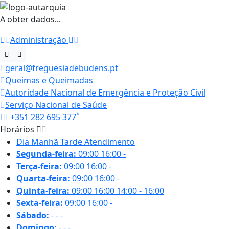
A obter dados...
Administração
geral@freguesiadebudens.pt
Queimas e Queimadas
Autoridade Nacional de Emergência e Proteção Civil
Serviço Nacional de Saúde
*
+351 282 695 377
Horários
Dia
Manhã
Tarde
Atendimento
Segunda-feira:
09:00
16:00
-
Terça-feira:
09:00
16:00
-
Quarta-feira:
09:00
16:00
-
Quinta-feira:
09:00
16:00
14:00 - 16:00
Sexta-feira:
09:00
16:00
-
Sábado:
-
-
-
Domingo:
-
-
-